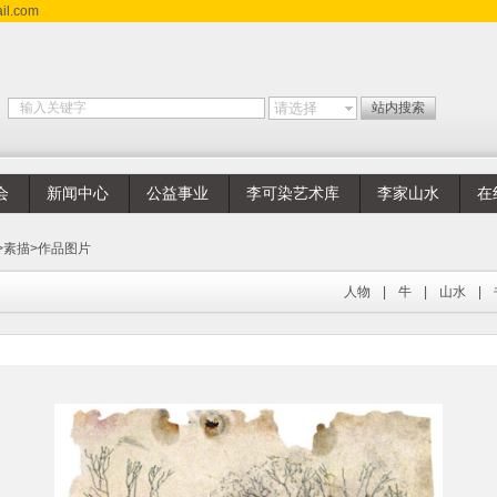
l.com
会
新闻中心
公益事业
李可染艺术库
李家山水
在
>
素描
>
作品图片
人物
|
牛
|
山水
|