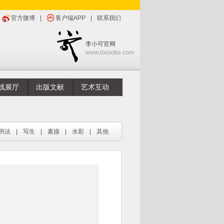
官方微博
|
客户端APP
|
联系我们
李小可官网
www.lixiaoke.com
线展厅
出版文献
艺术互动
书法
|
写生
|
素描
|
水彩
|
其他